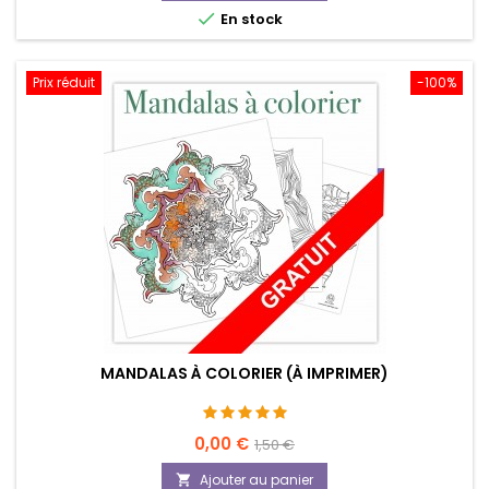
base

En stock
Prix réduit
-100%
MANDALAS À COLORIER (À IMPRIMER)
Prix
Prix
0,00 €
1,50 €
de
Ajouter au panier
