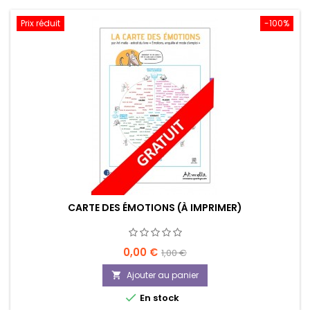
Prix réduit
-100%
CARTE DES ÉMOTIONS (À IMPRIMER)
Prix
Prix
0,00 €
1,00 €
de
Ajouter au panier

base

En stock