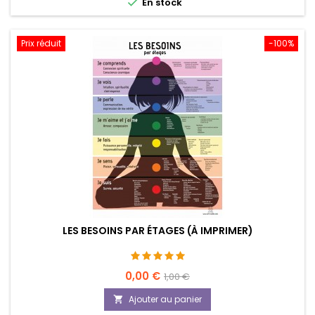

En stock
Prix réduit
-100%
LES BESOINS PAR ÉTAGES (À IMPRIMER)
Prix
Prix
0,00 €
1,00 €
de
Ajouter au panier

base