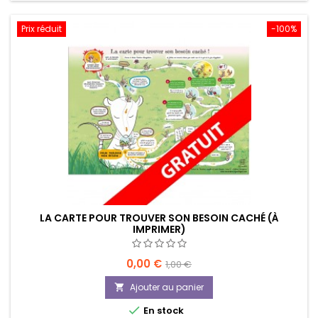
Prix réduit
-100%
LA CARTE POUR TROUVER SON BESOIN CACHÉ (À
IMPRIMER)
Prix
Prix
0,00 €
1,00 €
de
Ajouter au panier

base

En stock