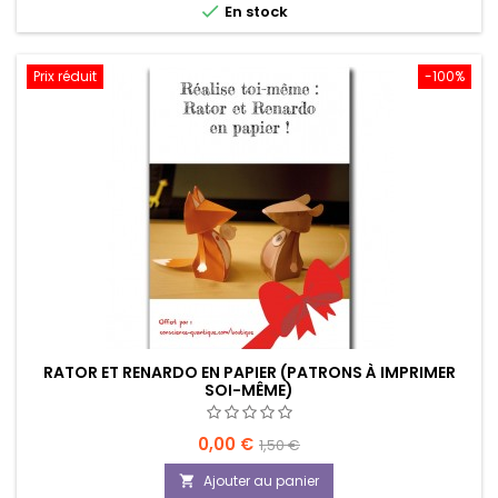

En stock
Prix réduit
-100%
RATOR ET RENARDO EN PAPIER (PATRONS À IMPRIMER
SOI-MÊME)
Prix
Prix
0,00 €
1,50 €
de
Ajouter au panier
