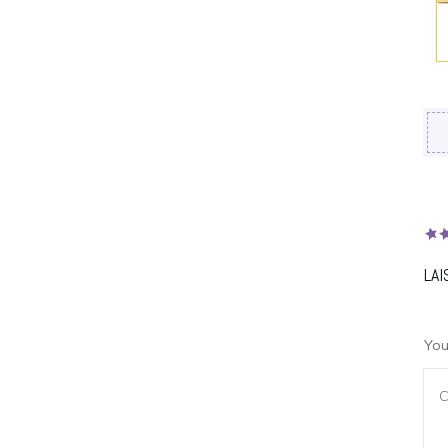
LA
You