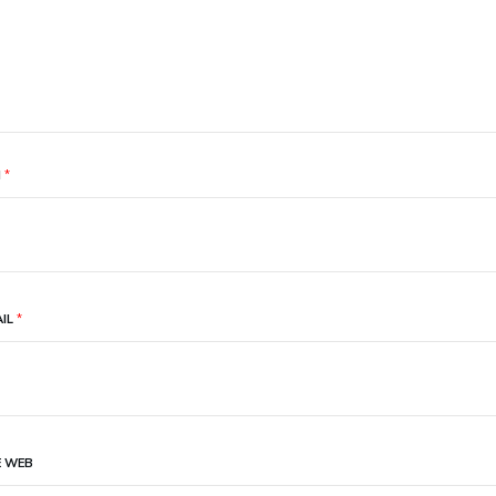
M
*
AIL
*
E WEB