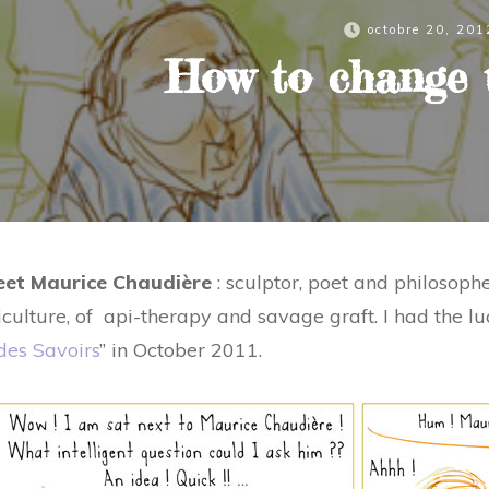
octobre 20, 201
How to change 
et Maurice Chaudière
: sculptor, poet and philosoph
culture, of api-therapy and savage graft. I had the lu
 des Savoirs
” in October 2011.