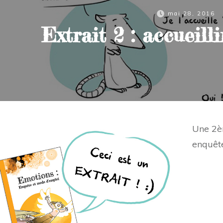
mai 28, 2016
Extrait 2 : accueill
Une 2èm
enquête